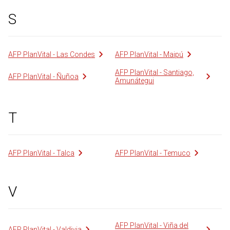
S
AFP PlanVital - Las Condes
AFP PlanVital - Maipú
AFP PlanVital - Santiago,
AFP PlanVital - Ñuñoa
Amunátegui
T
AFP PlanVital - Talca
AFP PlanVital - Temuco
V
AFP PlanVital - Viña del
AFP PlanVital - Valdivia