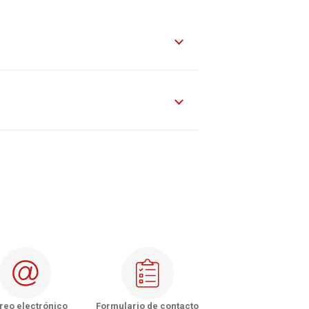
de Los Ríos
de Los Lagos
de Aysén
e Magallanes y la Antártica Chilena
nVital - Copiapó
Vital - La Serena
nVital - Rancagua
Vital - Talca
reo electrónico
Formulario de contacto