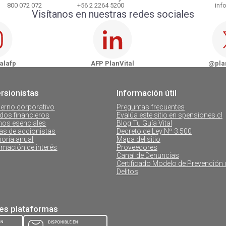
800 072 072
+56 2 2264 5200
info
Visítanos en nuestras redes sociales
AFP PlanVital - Osorno
AFP Plan
AFP PlanVital - Puerto Montt
AFP Pla
alafp
AFP PlanVital
@plan
AFP PlanVital - Coyhaique
ersionistas
Información útil
AFP PlanVital - Castro
erno corporativo
Preguntas frecuentes
dos financieros
Evalúa este sitio en spensiones.cl
os esenciales
Blog Tu Guía Vital
as de accionistas
Decreto de Ley Nº 3.500
oria anual
Mapa del sitio
rmación de interés
Proveedores
Canal de Denuncias
Certificado Modelo de Prevención 
Delitos
tes plataformas