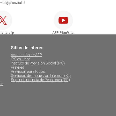
vital@planvital.cl
Vital - Puerto Natales
nVital - Punta Arenas
vitalafp
AFP PlanVital
Sitios de interés
Asociación de AFP
IPS en Línea
Instituto de Previsión Social (IPS)
Previred
Previsión para todos
Servicios de Impuestos Internos (SII)
Superintendencia de Pensiones (SP)
de