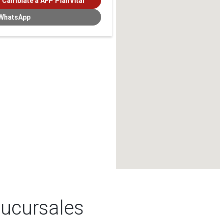
Cámbiate a AFP PlanVital
 WhatsApp
sucursales