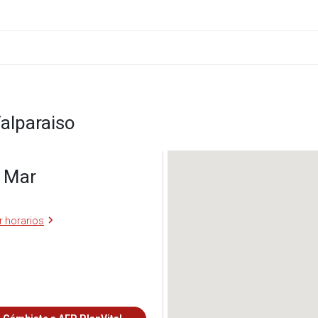
alparaiso
l Mar
r horarios