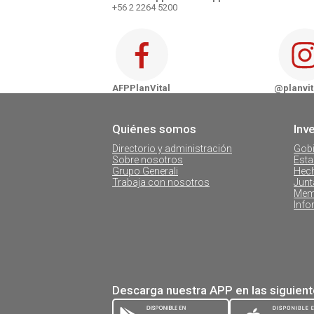
+56 2 2264 5200
Zona Sur
AFP PlanVital - Chillán
AFP PlanVital - Concepción
AFPPlanVital
@planvit
AFP PlanVital - Temuco
Quiénes somos
Inv
AFP PlanVital - Valdivia
Directorio y administración
Gobi
Sobre nosotros
Esta
Grupo Generali
Hech
Trabaja con nosotros
Junt
Mem
Info
Descarga nuestra APP en las siguien