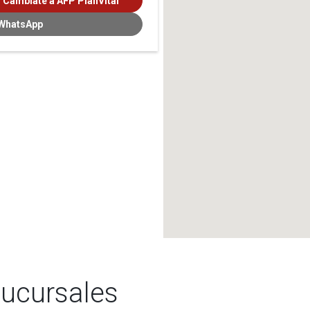
Cámbiate a AFP PlanVital
 WhatsApp
sucursales