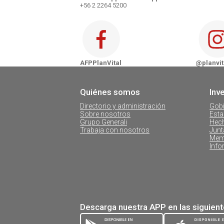
+56 2 2264 5200
Zona Sur
AFP PlanVital - Chillán
AFP PlanVital - Concepción
AFPPlanVital
@planvit
AFP PlanVital - Temuco
Quiénes somos
Inv
AFP PlanVital - Valdivia
Directorio y administración
Gobi
Sobre nosotros
Esta
Grupo Generali
Hech
Trabaja con nosotros
Junt
Mem
Info
Descarga nuestra APP en las siguien