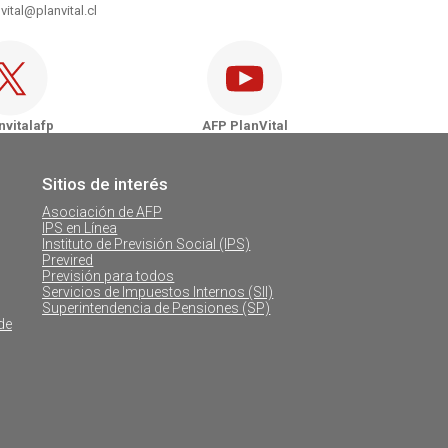
vital@planvital.cl
Vital - Puerto Natales
nVital - Punta Arenas
vitalafp
AFP PlanVital
Sitios de interés
Asociación de AFP
IPS en Línea
Instituto de Previsión Social (IPS)
Previred
Previsión para todos
Servicios de Impuestos Internos (SII)
Superintendencia de Pensiones (SP)
de