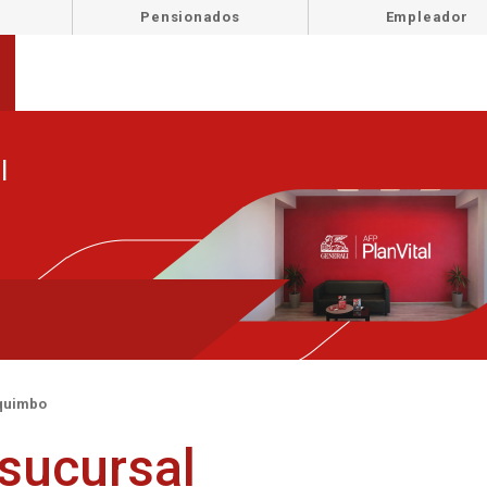
Pensionados
Empleador
l
quimbo
 sucursal