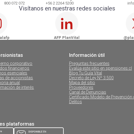
800 072 072
+56 2 2264 5200
info
Visítanos en nuestras redes sociales
AFP PlanVital - Osorno
AFP Plan
AFP PlanVital - Puerto Montt
AFP Pla
alafp
AFP PlanVital
@plan
AFP PlanVital - Coyhaique
ersionistas
Información útil
AFP PlanVital - Castro
erno corporativo
Preguntas frecuentes
dos financieros
Evalúa este sitio en spensiones.cl
os esenciales
Blog Tu Guía Vital
as de accionistas
Decreto de Ley Nº 3.500
oria anual
Mapa del sitio
rmación de interés
Proveedores
Canal de Denuncias
Certificado Modelo de Prevención 
Delitos
tes plataformas