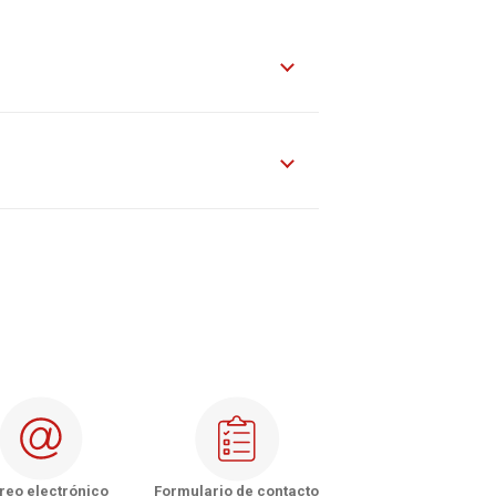
de Los Ríos
de Los Lagos
de Aysén
e Magallanes y la Antártica Chilena
nVital - Copiapó
Vital - La Serena
nVital - Rancagua
Vital - Talca
reo electrónico
Formulario de contacto