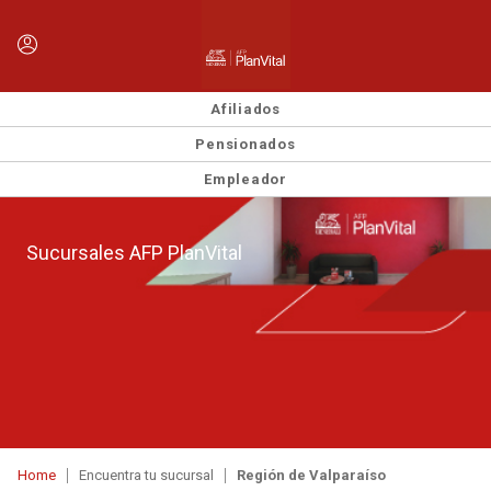
Afiliados
Pensionados
Empleador
Sucursales AFP PlanVital
Home
Encuentra tu sucursal
Región de Valparaíso