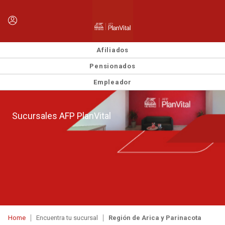
Afiliados
Pensionados
Empleador
Sucursales AFP PlanVital
Home
Encuentra tu sucursal
Región de Arica y Parinacota