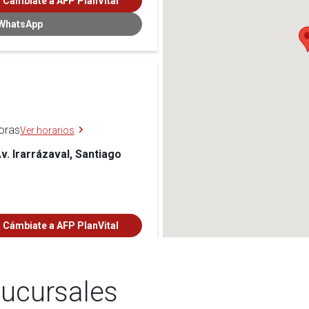
Cámbiate a AFP PlanVital
 WhatsApp
horas
Ver horarios
v. Irarrázaval, Santiago
Cámbiate a AFP PlanVital
 WhatsApp
sucursales