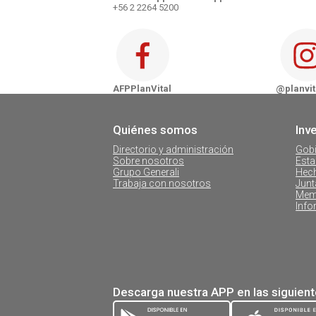
+56 2 2264 5200
Llamar al Contact Center
Zona Sur
Cómo llegar
AFP PlanVital - Chillán
Contactar por
AFP PlanVital - Concepción
AFPPlanVital
@planvit
AFP PlanVital - Temuco
Quiénes somos
Inv
AFP PlanVital - Valdivia
Directorio y administración
Gobi
Sobre nosotros
Esta
Grupo Generali
Hech
Trabaja con nosotros
Junt
Mem
Info
Descarga nuestra APP en las siguien