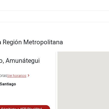
a Región Metropolitana
go, Amunátegui
horas
Ver horarios
 Santiago