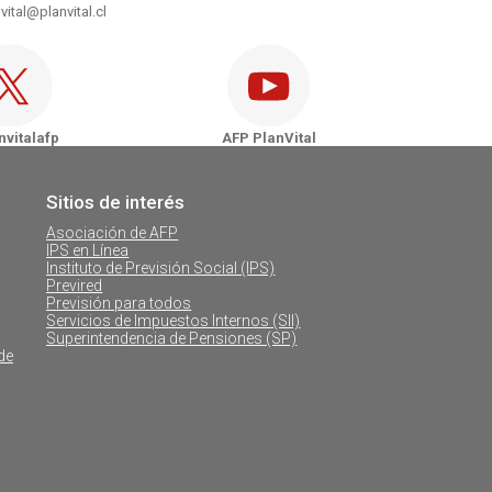
vital@planvital.cl
Vital - Puerto Natales
nVital - Punta Arenas
vitalafp
AFP PlanVital
Sitios de interés
Asociación de AFP
IPS en Línea
Instituto de Previsión Social (IPS)
Previred
Previsión para todos
Servicios de Impuestos Internos (SII)
Superintendencia de Pensiones (SP)
de