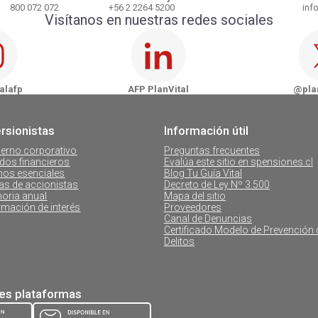
800 072 072
+56 2 2264 5200
info
Visítanos en nuestras redes sociales
Cámbiate a AFP PlanVital
AFP PlanVital - Osorno
AFP Plan
 WhatsApp
AFP PlanVital - Puerto Montt
AFP Pla
alafp
AFP PlanVital
@plan
AFP PlanVital - Coyhaique
ersionistas
Información útil
AFP PlanVital - Castro
erno corporativo
Preguntas frecuentes
dos financieros
Evalúa este sitio en spensiones.cl
os esenciales
Blog Tu Guía Vital
as de accionistas
Decreto de Ley Nº 3.500
oria anual
Mapa del sitio
rmación de interés
Proveedores
Canal de Denuncias
Certificado Modelo de Prevención 
Delitos
tes plataformas