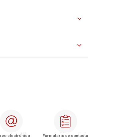
de Los Ríos
de Los Lagos
de Aysén
e Magallanes y la Antártica Chilena
nVital - Copiapó
Vital - La Serena
nVital - Rancagua
Vital - Talca
reo electrónico
Formulario de contacto