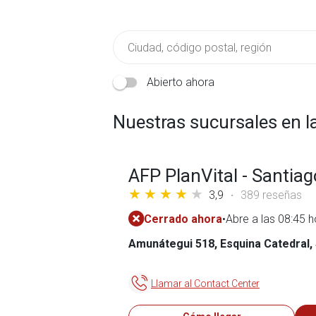
Abierto ahora
Nuestras sucursales en l
AFP PlanVital - Santia
3,9
389 reseñas
Cerrado ahora
•
Abre a las 08:45 
Amunátegui 518, Esquina Catedral,
Llamar al Contact Center