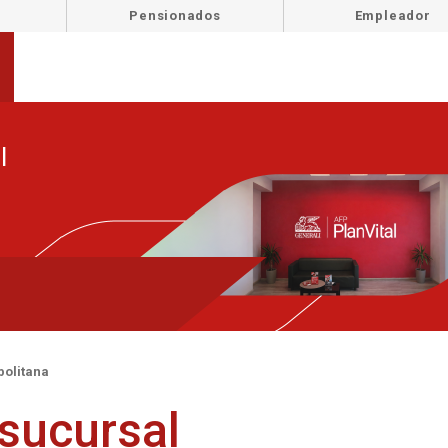
Pensionados
Empleador
l
politana
 sucursal